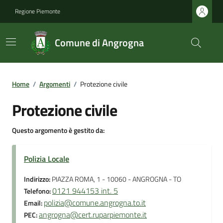
Regione Piemonte
Comune di Angrogna
Home
/
Argomenti
/
Protezione civile
Protezione civile
Questo argomento è gestito da:
Polizia Locale
Indirizzo:
PIAZZA ROMA, 1 - 10060 - ANGROGNA - TO
0121 944153 int. 5
Telefono:
polizia@comune.angrogna.to.it
Email:
angrogna@cert.ruparpiemonte.it
PEC: