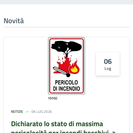
Novità
06
Lug
NOTIZIE
06 LUG 2026
Dichiarato lo stato di massima
pericolosità per incendi boschivi, a