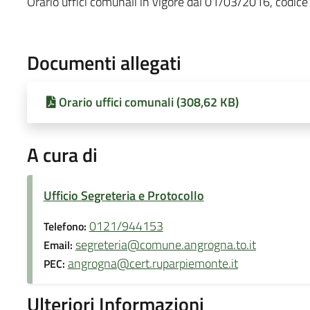
Orario uffici comunali in vigore dal 01/03/2016, codice
Documenti allegati
Orario uffici comunali (308,62 KB)
A cura di
Ufficio Segreteria e Protocollo
0121/944153
Telefono:
segreteria@comune.angrogna.to.it
Email:
angrogna@cert.ruparpiemonte.it
PEC:
Ulteriori Informazioni