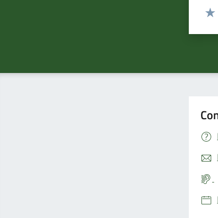
Valut
Valu
Con