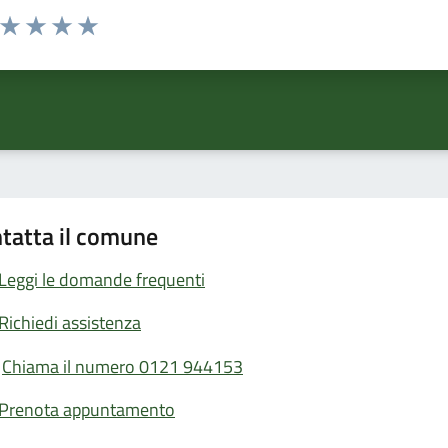
a da 1 a 5 stelle la pagina
ta 1 stelle su 5
Valuta 2 stelle su 5
Valuta 3 stelle su 5
Valuta 4 stelle su 5
Valuta 5 stelle su 5
tatta il comune
Leggi le domande frequenti
Richiedi assistenza
Chiama il numero 0121 944153
Prenota appuntamento