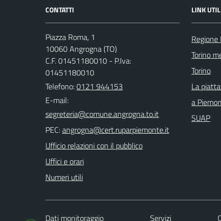
CONTATTI
LINK UTIL
Piazza Roma, 1
Regione
10060 Angrogna (TO)
Torino me
C.F. 01451180010 - P.Iva:
Torino
01451180010
Telefono:
0121 944153
La piatt
E-mail:
a Piemo
SUAP
PEC:
Ufficio relazioni con il pubblico
Uffici e orari
Numeri utili
Dati monitoraggio
Servizi
C