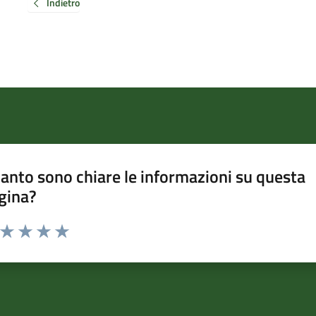
Indietro
anto sono chiare le informazioni su questa
gina?
a da 1 a 5 stelle la pagina
ta 1 stelle su 5
Valuta 2 stelle su 5
Valuta 3 stelle su 5
Valuta 4 stelle su 5
Valuta 5 stelle su 5