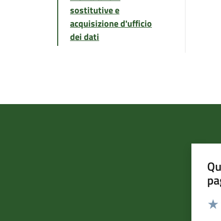
sostitutive e
acquisizione d'ufficio
dei dati
Qu
pa
Valut
Valu