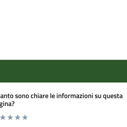
anto sono chiare le informazioni su questa
gina?
a da 1 a 5 stelle la pagina
ta 1 stelle su 5
Valuta 2 stelle su 5
Valuta 3 stelle su 5
Valuta 4 stelle su 5
Valuta 5 stelle su 5