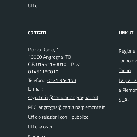
Uffici
CONTATTI
LINK UTIL
Piazza Roma, 1
Regione
10060 Angrogna (TO)
Torino me
C.F. 01451180010 - P.Iva:
Torino
01451180010
Telefono:
0121 944153
La piatt
E-mail:
a Piemo
SUAP
PEC:
Ufficio relazioni con il pubblico
Uffici e orari
Numeri utili