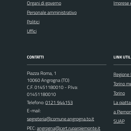
Organi di governo
Imprese 
Personale amministrativo
Politici
Uffici
CONTATTI
LINK UTIL
Piazza Roma, 1
Regione
10060 Angrogna (TO)
Torino me
C.F. 01451180010 - P.Iva:
Torino
01451180010
Telefono:
0121 944153
La piatt
E-mail:
a Piemo
SUAP
PEC: