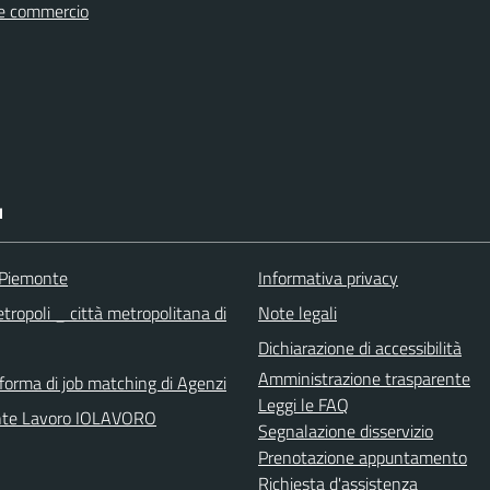
e commercio
I
 Piemonte
Informativa privacy
tropoli _ città metropolitana di
Note legali
Dichiarazione di accessibilità
Amministrazione trasparente
aforma di job matching di Agenzi
Leggi le FAQ
nte Lavoro IOLAVORO
Segnalazione disservizio
Prenotazione appuntamento
Richiesta d'assistenza