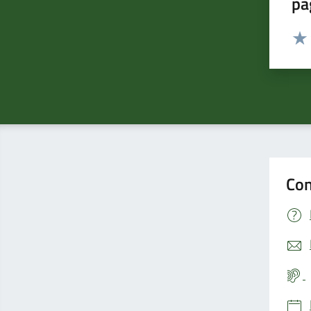
pa
Valut
Valu
Con