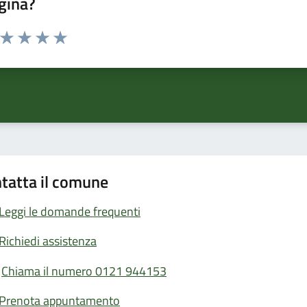
gina?
a da 1 a 5 stelle la pagina
ta 1 stelle su 5
Valuta 2 stelle su 5
Valuta 3 stelle su 5
Valuta 4 stelle su 5
Valuta 5 stelle su 5
tatta il comune
Leggi le domande frequenti
Richiedi assistenza
Chiama il numero 0121 944153
Prenota appuntamento