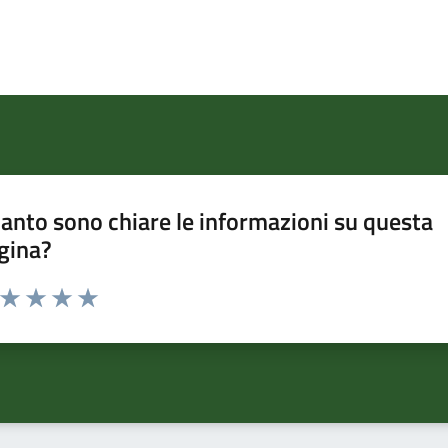
anto sono chiare le informazioni su questa
gina?
a da 1 a 5 stelle la pagina
ta 1 stelle su 5
Valuta 2 stelle su 5
Valuta 3 stelle su 5
Valuta 4 stelle su 5
Valuta 5 stelle su 5