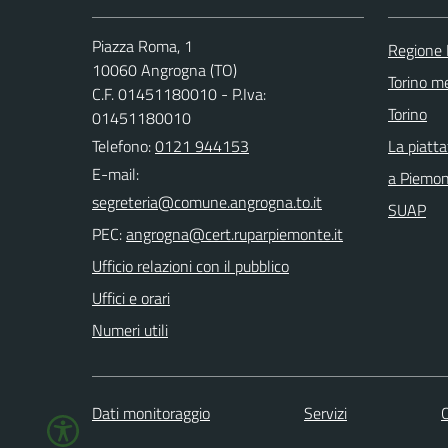
Piazza Roma, 1
Regione
10060 Angrogna (TO)
Torino me
C.F. 01451180010 - P.Iva:
Torino
01451180010
Telefono:
0121 944153
La piatt
E-mail:
a Piemo
SUAP
PEC:
Ufficio relazioni con il pubblico
Uffici e orari
Numeri utili
Dati monitoraggio
Servizi
C