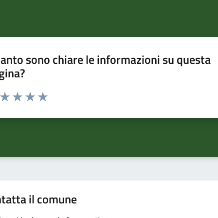
anto sono chiare le informazioni su questa
gina?
a da 1 a 5 stelle la pagina
ta 1 stelle su 5
Valuta 2 stelle su 5
Valuta 3 stelle su 5
Valuta 4 stelle su 5
Valuta 5 stelle su 5
tatta il comune