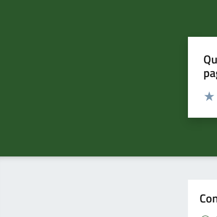
Qu
pa
Valut
Valu
Con