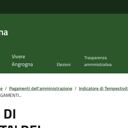
na
Vivere
Trasparenza
Angrogna
Elezioni
amministrativa
te
/
Pagamenti dell'amministrazione
/
Indicatore di Tempestivi
GAMENTI...
 DI