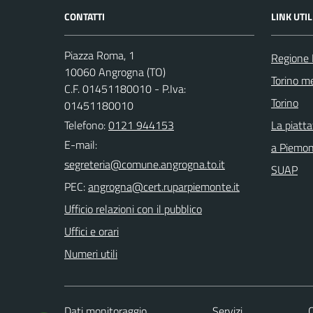
CONTATTI
LINK UTIL
Piazza Roma, 1
Regione
10060 Angrogna (TO)
Torino me
C.F. 01451180010 - P.Iva:
Torino
01451180010
Telefono:
0121 944153
La piatt
E-mail:
a Piemo
SUAP
PEC:
Ufficio relazioni con il pubblico
Uffici e orari
Numeri utili
Dati monitoraggio
Servizi
C