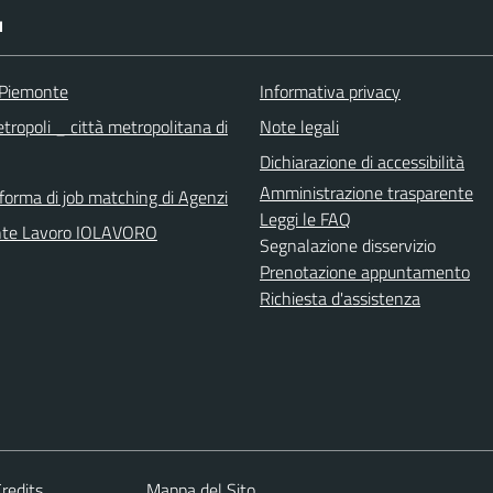
I
 Piemonte
Informativa privacy
tropoli _ città metropolitana di
Note legali
Dichiarazione di accessibilità
Amministrazione trasparente
aforma di job matching di Agenzi
Leggi le FAQ
nte Lavoro IOLAVORO
Segnalazione disservizio
Prenotazione appuntamento
Richiesta d'assistenza
redits
Mappa del Sito