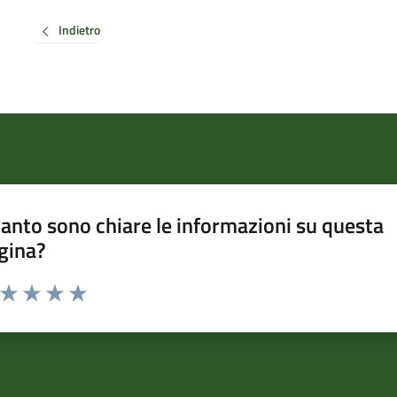
Indietro
anto sono chiare le informazioni su questa
gina?
a da 1 a 5 stelle la pagina
ta 1 stelle su 5
Valuta 2 stelle su 5
Valuta 3 stelle su 5
Valuta 4 stelle su 5
Valuta 5 stelle su 5