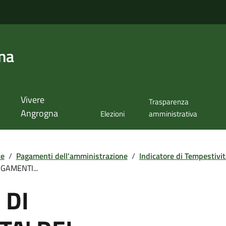
na
Vivere
Trasparenza
Angrogna
Elezioni
amministrativa
te
/
Pagamenti dell'amministrazione
/
Indicatore di Tempestivi
GAMENTI...
 DI