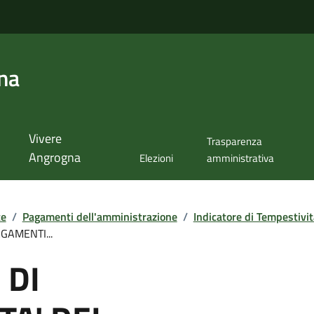
na
Vivere
Trasparenza
Angrogna
Elezioni
amministrativa
te
/
Pagamenti dell'amministrazione
/
Indicatore di Tempestivi
GAMENTI...
 DI