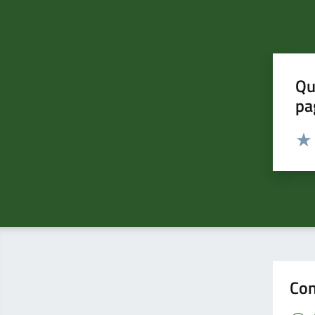
Qu
pa
Valut
Valu
Con