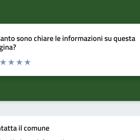
anto sono chiare le informazioni su questa
gina?
a da 1 a 5 stelle la pagina
ta 1 stelle su 5
Valuta 2 stelle su 5
Valuta 3 stelle su 5
Valuta 4 stelle su 5
Valuta 5 stelle su 5
tatta il comune