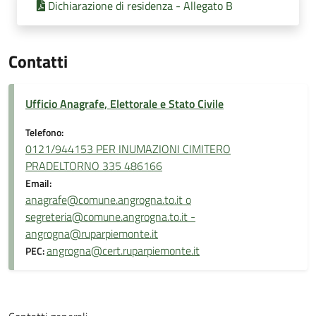
Dichiarazione di residenza - Allegato B
Contatti
Ufficio Anagrafe, Elettorale e Stato Civile
Telefono:
0121/944153 PER INUMAZIONI CIMITERO
PRADELTORNO 335 486166
Email:
anagrafe@comune.angrogna.to.it o
segreteria@comune.angrogna.to.it -
angrogna@ruparpiemonte.it
angrogna@cert.ruparpiemonte.it
PEC: