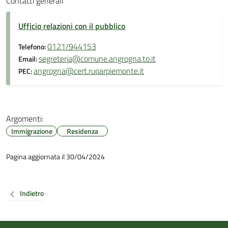
Contatti generali
Ufficio relazioni con il pubblico
0121/944153
Telefono:
segreteria@comune.angrogna.to.it
Email:
angrogna@cert.ruparpiemonte.it
PEC:
Argomenti:
Immigrazione
Residenza
Pagina aggiornata il 30/04/2024
Indietro