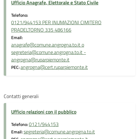
Ufficio Anagrafe, Elettorale e Stato Civile
Telefono:
0121/944153 PER INUMAZIONI CIMITERO
PRADELTORNO 335 486166
Email:
anagrafe@comune.angrogna.to.it o
segreteria@comune.angrogna.to.it -
angrogna@ruparpiemonte.it
angrogna@cert.ruparpiemonte.it
PEC:
Contatti generali
Ufficio relazioni con il pubblico
0121/944153
Telefono:
segreteria@comune.angrogna.to.it
Email: